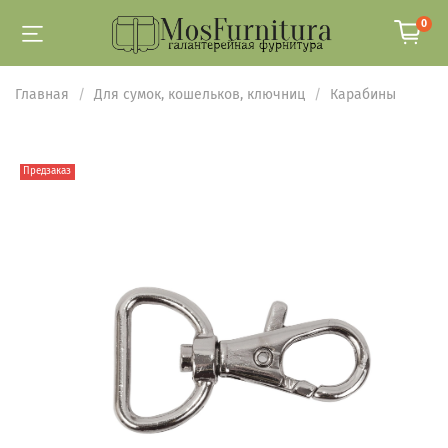
0
Главная
Для сумок, кошельков, ключниц
Карабины
Предзаказ