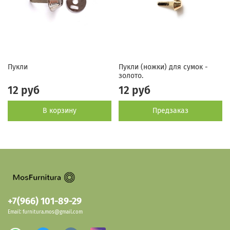
Пукли
Пукли (ножки) для сумок -
золото.
12 руб
12 руб
В корзину
Предзаказ
+7(966) 101-89-29
Email: furnitura.mos@gmail.com