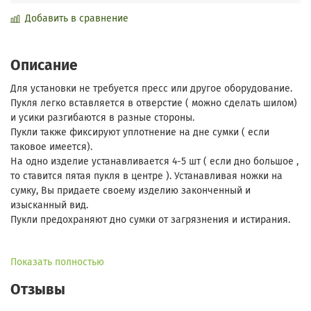
Добавить в сравнение
Описание
Для установки не требуется пресс или другое оборудование.
Пукля легко вставляется в отверстие ( можно сделать шилом)
и усики разгибаются в разные стороны.
Пукли также фиксируют уплотнение на дне сумки ( если
таковое имеется).
На одно изделие устанавливается 4-5 шт ( если дно большое ,
то ставится пятая пукля в центре ). Устанавливая ножки на
сумку, Вы придаете своему изделию законченный и
изысканный вид.
Пукли предохраняют дно сумки от загрязнения и истирания.
Диаметр 12 мм.
Показать полностью
Форма ножки конусообразная.
Отзывы
Высота конуса- 7мм.